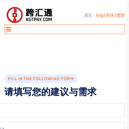
语言：
Eng
|
简体
|
繁體
FILL IN THE FOLLOWING FORM
请
填
写
您
的
建
议
与
需
求